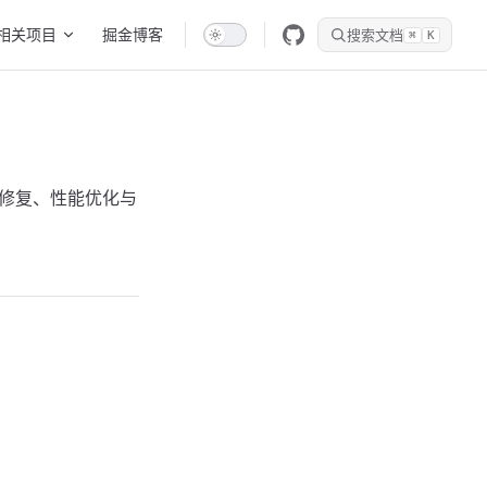
相关项目
掘金博客
搜索文档
⌘
K
、坑点修复、性能优化与